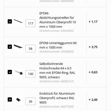
(Artikelnummer: 66064600)
EPDM-
Abdichtungsstreifen für
+
1,
17
Aluminium Oberprofil 10
mm x 1000 mm
(Artikelnummer: 63443005)
EPDM-Unterleggummi 60
+
3,
75
mm x 1000 mm
(Artikelnummer: 63444005)
Selbstbohrende
Holzschraube 64 x 6,5
+
0,
63
mm mit EPDM-Ring, RAL
9005, schwarz
(Artikelnummer: 66065157)
Endstück für Aluminium
Oberprofil, schwarz RAL
+
2,
49
9005
(Artikelnummer: 66071050)