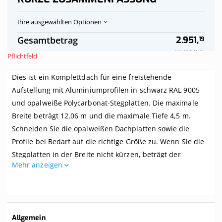
Ihre ausgewählten Optionen
Polycarbonat-
Auf
Gesamtbetrag
2.951,
19
Stegplatten
Vorrat
Dach
Inkl. 19 % MwSt.
Pflichtfeld
opalweiß
komplett,
Dies ist ein Komplettdach für eine freistehende
freistehend,
Breite
Aufstellung mit Aluminiumprofilen in schwarz RAL 9005
bis
und opalweiße Polycarbonat-Stegplatten. Die maximale
12,06
m
Breite beträgt 12,06 m und die maximale Tiefe 4,5 m.
x
Schneiden Sie die opalweißen Dachplatten sowie die
Tiefe
Profile bei Bedarf auf die richtige Größe zu. Wenn Sie die
bis
4,5
Stegplatten in der Breite nicht kürzen, beträgt der
m,
Mehr anzeigen
Mittenabstand zwischen den Balken Ihrer Überdachung 1
Profile
schwarz
Meter.
Dieses Dach wird komplett mit allem benötigten Zubehör
geliefert. Selbst wenn Sie zwei linke Hände haben, können
Weitere
Allgemein