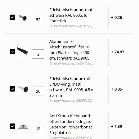
Edelstahlschraube, matt
schwarz RAL 9005, für
+
0,
26
Endstück
(Artikelnummer: 66072020)
Aluminium F-
Abschlussprofil für 16
+
74,
87
mm Platte, Länge 450
cm, schwarz RAL 9005
(Artikelnummer: 66067580)
Edelstahlschraube mit
EPDM-Ring, matt
+
0,
35
schwarz, RAL 9005, 4,5 x
35 mm
(Artikelnummer: 66065190)
Anti-Staub-Klebeband
offen für die niedrigste
+
1,
39
Seite von Polycarbonat
Stegplatten
(Artikelnummer: 67494001)