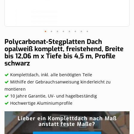
Skip
Polycarbonat-Stegplatten Dach
to
opalweiß komplett, freistehend, Breite
the
bis 12,06 m x Tiefe bis 4,5 m, Profile
beginning
of
schwarz
the
images
Komplettdach, inkl. alle benötigten Teile
gallery
Mithilfe der Gebrauchsanweisung kinderleicht zu
montieren
10 Jahre Garantie, UV- und hagelbeständig
Hochwertige Aluminiumprofile
Lieber ein Komplettdach nach Maß
anstatt feste Maße?