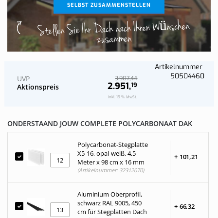
SELBST ZUSAMMENSTELLEN
Stellen Sie Ihr Dach nach Ihren Wünschen
zusammen
Artikelnummer
50504460
UVP
44
3.907,
2.951,
19
Aktionspreis
Inkl. 19 % MwSt.
ONDERSTAAND JOUW COMPLETE POLYCARBONAAT DAK
Polycarbonat-Stegplatte
X5-16, opal-weiß, 4,5
+
101,
21
Meter x 98 cm x 16 mm
(Artikelnummer: 32312070)
Aluminium Oberprofil,
schwarz RAL 9005, 450
+
66,
32
cm für Stegplatten Dach