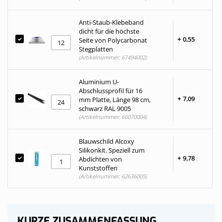
Anti-Staub-Klebeband
dicht für die höchste
+
0,
55
Seite von Polycarbonat
Stegplatten
(Artikelnummer: 67494002)
Aluminium U-
Abschlussprofil für 16
+
7,
09
mm Platte, Länge 98 cm,
schwarz RAL 9005
(Artikelnummer: 66070004)
Blauwschild Alcoxy
Silikonkit. Speziell zum
+
9,
78
Abdichten von
Kunststoffen
(Artikelnummer: 62636005)
KURZE ZUSAMMENFASSUNG