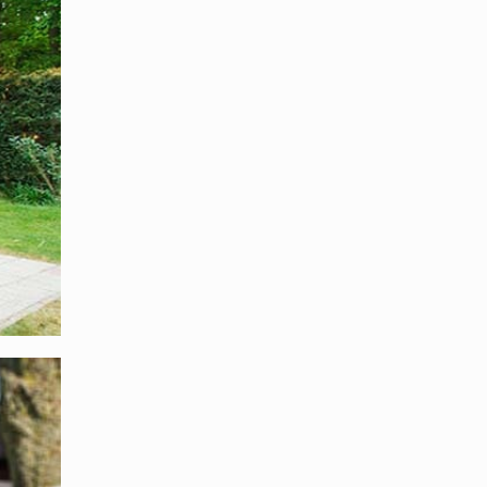
ießlich
dachung.
ie
a das
ssen
tig
te Dach.
e CE-
 die