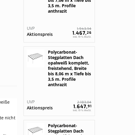
bis 7,06 m x Tiefe bis
3,5 m. Profile
anthrazit
UVP
94
1.943,
1.467,
26
Aktionspreis
Inkl. 19 % MwSt.
Polycarbonat-
Stegplatten Dach
opalweiß komplett,
freistehend, Breite
bis 8,06 m x Tiefe bis
3,5 m. Profile
anthrazit
UVP
weiße
04
2.183,
1.647,
91
Aktionspreis
Inkl. 19 % MwSt.
te nicht
Polycarbonat-
Stegplatten Dach