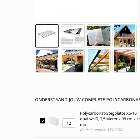
Gestalte dein eigenes Fotopaneel
Gegossen (GS)
Überdachung aus Polycarbonat
Pergola an der 
Montagematerial
Skip
to
the
beginning
ONDERSTAAND JOUW COMPLETE POLYCARBONAA
of
the
Polycarbonat-Stegplatte X5-16,
images
opal-weiß, 3,5 Meter x 98 cm x 1
gallery
mm
(Artikelnummer: 32312060)