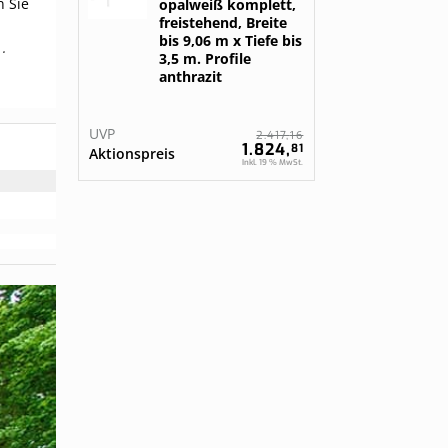
n Sie
opalweiß komplett,
freistehend, Breite
bis 9,06 m x Tiefe bis
gt
3,5 m. Profile
anthrazit
UVP
16
2.417,
1.824,
81
Aktionspreis
Inkl. 19 % MwSt.
 m (dank
5 m und
enn Sie
er der
 sind