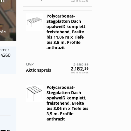
tt
gurieren
gurieren
Inkl. 19 % MwSt.
Bestelle jetzt
Polycarbonat-
Stegplatten Dach
opalweiß komplett,
men
freistehend, Breite
bis 11,06 m x Tiefe
bis 3,5 m. Profile
anthrazit
ummer
14260
UVP
38
2.890,
2.182,
36
Aktionspreis
Inkl. 19 % MwSt.
Polycarbonat-
Stegplatten Dach
opalweiß komplett,
freistehend, Breite
bis 3,06 m x Tiefe bis
3,5 m. Profile
anthrazit