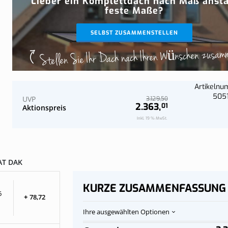
Lieber ein Komplettdach nach Maß ansta
Jetzt konfi
Jetzt konfi
Wand
Komplettes Dach an der Wand
feste Maße?
SELBST ZUSAMMENSTELLEN
Stellen Sie Ihr Dach nach Ihren Wünschen zusam
Artikeln
505
UVP
50
3.129,
2.363,
01
Aktionspreis
Inkl. 19 % MwSt.
T DAK
KURZE ZUSAMMENFASSUNG
6
+
78,
72
Ihre ausgewählten Optionen
Polycarbonat-
Auf