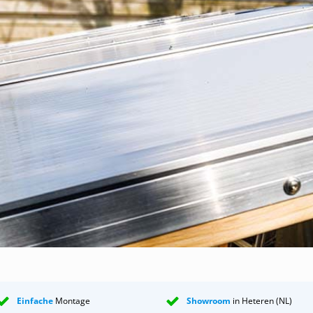
Unsere EPDM-Streifen halten viele Jahrzehnte lang;
hergestellter EPDM-Unterleggummi, der dank seiner Zusammensetz
 Unsere EPDM-Unterleggummis halten viele Jahrzehnte lang;
 Holzschraube mit Neopren-Ring;
 aber auch, um die Stegplatten an ihrem Platz zu halten;
um Befestigen der Endstücke;
ile dienen als Abschluss des Dachs an der linken und rechten Seite
ir Ihnen das einzig wahre Anti-Staub-Band. Ein wichtiger Teil eine
tband sorgt dafür, dass eventuell vorhandene Feuchtigkeit
ycarbonatplatte entweichen und kein Stoff, Insekten o. Ä. eindri
Stegplatte:
ler, Anwendung an der hohen Seite der Stegplatte:
ls Abschluss an der Unterseite jeder Platte angebracht wird;
ister, Spezial-Dichtstoff, der den Polycarbonatplatten nichts anha
tdach sind endlos. Es kann als Dach oder Vordach für eine
Einfache
Montage
Showroom
in Heteren (NL)
t, einen Anbau, Wintergarten oder Schuppen, eine Fahrradüberd