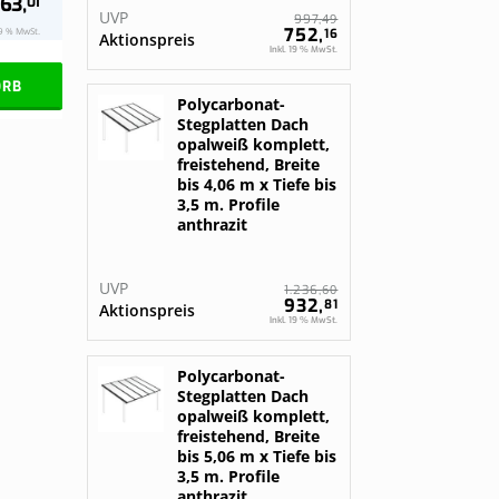
63,
01
UVP
49
997,
752,
19 % MwSt.
16
Aktionspreis
Inkl. 19 % MwSt.
ORB
Polycarbonat-
Stegplatten Dach
opalweiß komplett,
freistehend, Breite
bis 4,06 m x Tiefe bis
3,5 m. Profile
anthrazit
UVP
60
1.236,
932,
81
Aktionspreis
Inkl. 19 % MwSt.
Polycarbonat-
Stegplatten Dach
opalweiß komplett,
freistehend, Breite
bis 5,06 m x Tiefe bis
3,5 m. Profile
anthrazit