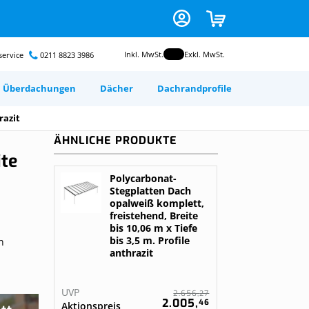
Zum
CART
Inhalt
springen
Inkl. MwSt.
Exkl. MwSt.
ervice
0211 8823 3986
Überdachungen
Dächer
Dachrandprofile
odruck auf
ond
image
ir ihr Dach
razit
ium
nsch selbst
ÄHNLICHE PRODUKTE
ite
en
 foto
Polycarbonat-
n
Stegplatten Dach
gurieren
opalweiß komplett,
 dein
freistehend, Breite
r
ele mit
bis 10,06 m x Tiefe
 dein
e deine
bis 3,5 m. Profile
n
rten
Gratis nach Maß
anthrazit
angefertigt
neel
chung
n
n
Kunststofplatten
UVP
27
2.656,
2.005,
46
Aktionspreis