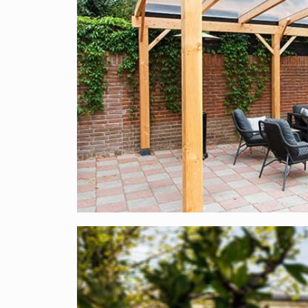
opalweiße Platten die bessere Wahl. Und zwar a
vor allem, wenn die Sonne scheint. Bei transpar
Unter opalweißen Platten wird es hingegen deutl
Überdachung mit opalweißen Platten an einer Mau
Wohnzimmerfenster? Nein, darüber brauchen Sie
55 % des Lichts durch, also viel mehr, als Sie ve
Woraus besteht dieses Komplettdach aus 
Bei XXL Direct finden Sie professionelle Qualität
ausgewählt und stammen ausschließlich aus Euro
Das Dach ist
UV- und hagelbeständig
.
Hierunter finden Sie eine Auflistung aller Artike
Polycarbonat X-Wall-Stegplatten 16 mm
: 
Kennzeichnung;
Aluminium- Oberprofile
: Mit diesen Profi
festgeklemmt;
EPDM- Abdichtungsstreifen
: Speziell bei 