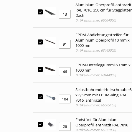
Aluminium Oberprofil, anthrazit
RAL 7016, 350 cm für Stegplatte
Dach
(Artikelnummer: 66064060)
EPDM-Abdichtungsstreifen für
Aluminium Oberprofil 10 mm x
1000 mm
(Artikelnummer: 63443005)
EPDM-Unterleggummi 60 mm x
1000 mm
(Artikelnummer: 63444005)
Selbstbohrende Holzschraube 6
x 6,5 mm mit EPDM-Ring, RAL
7016, anthrazit
(Artikelnummer: 66065155)
Endstück für Aluminium
Oberprofil, anthrazit RAL 7016
(Artikelnummer: 66071030)