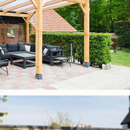
us einem einfachen Grund, denn Sie nutzen Ihre Überdachung schl
enten Platten wird es dann schnell ziemlich warm unter der Über
ich weniger warm. Ist es in Ihrem Haus dann nicht düster, wenn d
er befestigt wurde, in der sich ein großes Fenster befindet, etw
 sich gar keine Gedanken machen. Unsere opalweißen Platten la
rmutlich denken.
Polycarbonat-Stegplatten?
 zu einem sehr attraktiven Preis. Unsere Materialien wurden sorgfäl
pa. Des Weiteren erhalten Sie
10 Jahre Garantie
auf das komplet
l, die zu diesem Komplettdach gehören:
Entsprechen vollständig der Bauverordnung und verfügen über ein
len werden die Polycarbonatplatten auf der Unterkonstruktion
uns hergestellter EPDM-Streifen, der dank seiner Zusammensetzung