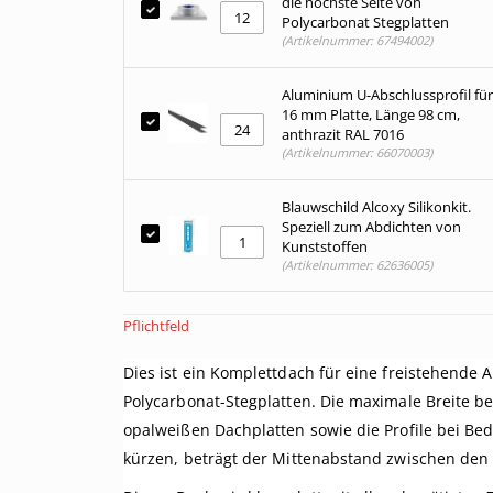
die höchste Seite von
Polycarbonat Stegplatten
(Artikelnummer: 67494002)
Aluminium U-Abschlussprofil für
16 mm Platte, Länge 98 cm,
anthrazit RAL 7016
(Artikelnummer: 66070003)
Blauwschild Alcoxy Silikonkit.
Speziell zum Abdichten von
Kunststoffen
(Artikelnummer: 62636005)
Pflichtfeld
Dies ist ein Komplettdach für eine freistehende 
Polycarbonat-Stegplatten. Die maximale Breite be
opalweißen Dachplatten sowie die Profile bei Beda
kürzen, beträgt der Mittenabstand zwischen den