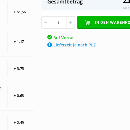
2.3
Gesamtbetrag
Stegplatten
Vorrat
Dach
Inkl. 
n
+
51,
56
opalweiß
komplett,
IN DEN WARENK
freistehend,
Breite
bis
Auf Vorrat
12,06
+
1,
17
Lieferzeit je nach PLZ
m
x
Tiefe
bis
3,5
+
3,
75
m.
Profile
anthrazit
4
+
0,
63
+
2,
49