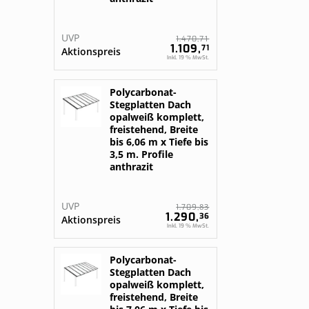
UVP
71
1.470,
1.109,
71
Aktionspreis
Inkl. 19 % MwSt.
Polycarbonat-
Stegplatten Dach
opalweiß komplett,
freistehend, Breite
bis 6,06 m x Tiefe bis
3,5 m. Profile
anthrazit
UVP
83
1.709,
1.290,
36
Aktionspreis
Inkl. 19 % MwSt.
Polycarbonat-
Stegplatten Dach
opalweiß komplett,
freistehend, Breite