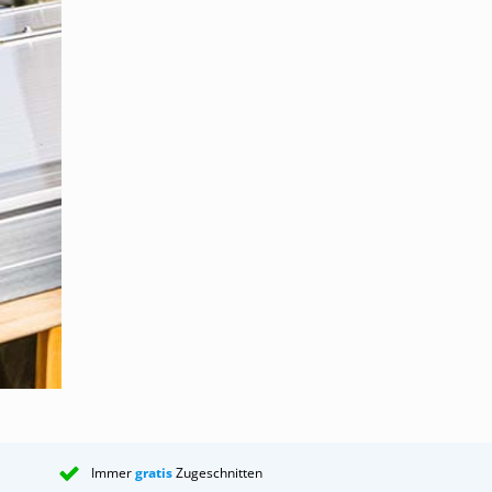
ung die
:
s guten
ngen
ben kann.
Immer
gratis
Zugeschnitten
achung,