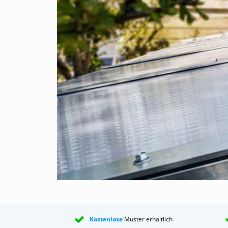
Polycarbonatplatten nicht angreifen kann. 
EPDM-Unterleggummi
: Speziell bei uns 
Polycarbonatplatten nicht angreifen kann.
Selbstbohrende Holzschrauben
: Verzinkte
Aluminium-Endstück
: Dient als Abschluss,
Edelstahlschrauben
: Edelstahlschrauben z
Aluminium F-Abschlussprofile
: Diese Prof
Anti-Staub-Band offen
: Natürlich liefern w
Polycarbonat-Stegplattendachs. Dieses Dich
(Kondenswasser) aus den Kanälen in der Pol
können. Anwendung an der tiefen Seite der 
Anti-Staub-Band dicht
: Vom selben Herstel
Aluminium-U-Profile
: Spezialprofil, das a
Silikonkit säurefrei
: Blauwschild Silikonkle
Anwendung
Die Anwendungsmöglichkeiten für dieses Komplet
Kostenlose
Muster erhältlich
Terrassenüberdachung oder Veranda, ein Carpor