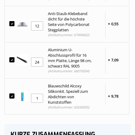
Anti-Staub-Klebeband
dicht für die höchste
+
0,
55
Seite von Polycarbonat
Stegplatten
(Artikelnummer: 67494002)
Aluminium U-
Abschlussprofil für 16
+
7,
09
mm Platte, Länge 98 cm,
schwarz RAL 9005
(Artikelnummer: 66070004)
Blauwschild Alcoxy
Silikonkit. Speziell zum
+
9,
78
Abdichten von
Kunststoffen
(Artikelnummer: 62636005)
KURZE ZUSAMMENFASSUNG