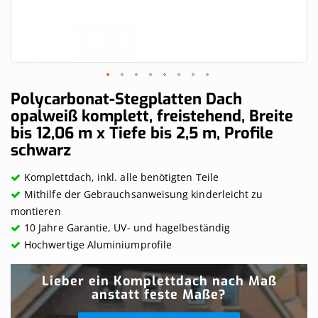
Skip
Polycarbonat-Stegplatten Dach
to
opalweiß komplett, freistehend, Breite
the
bis 12,06 m x Tiefe bis 2,5 m, Profile
beginning
of
schwarz
the
images
Komplettdach, inkl. alle benötigten Teile
gallery
Mithilfe der Gebrauchsanweisung kinderleicht zu
montieren
10 Jahre Garantie, UV- und hagelbeständig
Hochwertige Aluminiumprofile
Lieber ein Komplettdach nach Maß
anstatt feste Maße?