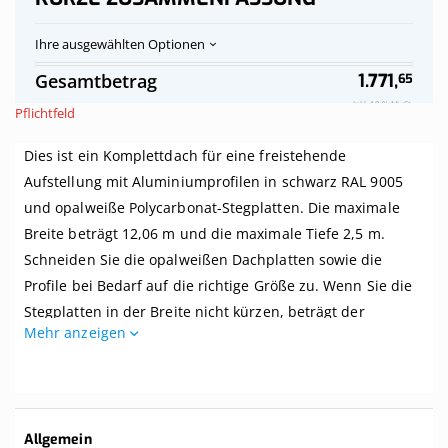
Ihre ausgewählten Optionen
Polycarbonat-
Auf
Gesamtbetrag
1.771,
65
Stegplatten
Vorrat
Dach
Inkl. 19 % MwSt.
Pflichtfeld
opalweiß
komplett,
Dies ist ein Komplettdach für eine freistehende
freistehend,
Breite
Aufstellung mit Aluminiumprofilen in schwarz RAL 9005
bis
und opalweiße Polycarbonat-Stegplatten. Die maximale
12,06
m
Breite beträgt 12,06 m und die maximale Tiefe 2,5 m.
x
Schneiden Sie die opalweißen Dachplatten sowie die
Tiefe
Profile bei Bedarf auf die richtige Größe zu. Wenn Sie die
bis
2,5
Stegplatten in der Breite nicht kürzen, beträgt der
m,
Mehr anzeigen
Mittenabstand zwischen den Balken Ihrer Überdachung 1
Profile
schwarz
Meter.
Dieses Dach wird komplett mit allem benötigten Zubehör
geliefert. Selbst wenn Sie zwei linke Hände haben, können
Weitere
Allgemein