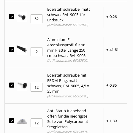
Edelstahlschraube, matt
schwarz RAL 9005, für
+
0,
26
Endstück
(Artikelnummer: 66072020)
Aluminium F-
Abschlussprofil für 16
+
41,
61
mm Platte, Länge 250
cm, schwarz RAL 9005
(Artikelnummer: 66067500)
Edelstahlschraube mit
EPDM-Ring, matt
+
0,
35
schwarz, RAL 9005, 4,5 x
35 mm
(Artikelnummer: 66065190)
Anti-Staub-Klebeband
offen für die niedrigste
+
1,
39
Seite von Polycarbonat
Stegplatten
(Artikelnummer: 67494001)