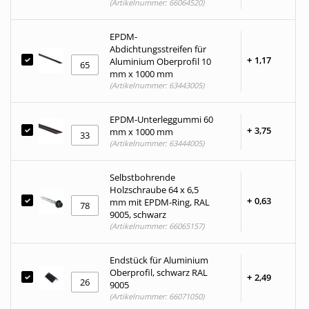
(Artikelnummer: 66064520)
EPDM-
Abdichtungsstreifen für
+
1,
17
Aluminium Oberprofil 10
mm x 1000 mm
(Artikelnummer: 63443005)
EPDM-Unterleggummi 60
+
3,
75
mm x 1000 mm
(Artikelnummer: 63444005)
Selbstbohrende
Holzschraube 64 x 6,5
+
0,
63
mm mit EPDM-Ring, RAL
9005, schwarz
(Artikelnummer: 66065157)
Endstück für Aluminium
Oberprofil, schwarz RAL
+
2,
49
9005
(Artikelnummer: 66071050)