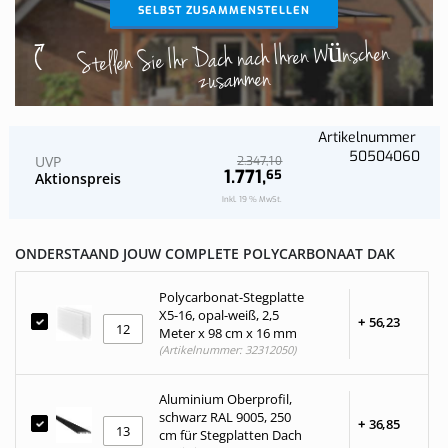
SELBST ZUSAMMENSTELLEN
Stellen Sie Ihr Dach nach Ihren Wünschen
zusammen
Artikelnummer
50504060
UVP
10
2.347,
1.771,
65
Aktionspreis
Inkl. 19 % MwSt.
ONDERSTAAND JOUW COMPLETE POLYCARBONAAT DAK
Polycarbonat-Stegplatte
X5-16, opal-weiß, 2,5
+
56,
23
Meter x 98 cm x 16 mm
(Artikelnummer: 32312050)
Aluminium Oberprofil,
schwarz RAL 9005, 250
+
36,
85
cm für Stegplatten Dach