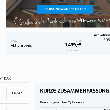
Jetzt konfi
Jetzt konfi
Wand
Komplettes Dach an der Wand
SELBST ZUSAMMENSTELLEN
Stellen Sie Ihr Dach nach Ihren Wünschen zusam
Artikeln
505
UVP
08
1.907,
1.439,
48
Aktionspreis
Inkl. 19 % MwSt.
T DAK
KURZE ZUSAMMENFASSUNG
+
67,
47
Ihre ausgewählten Optionen
Polycarbonat-
Auf