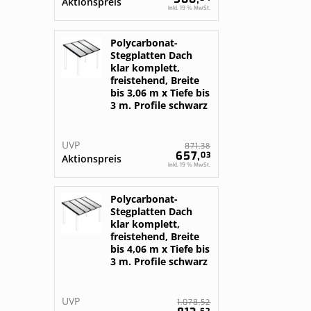
Aktionspreis
Inkl. 19 % MwSt.
Polycarbonat-
Stegplatten Dach
klar komplett,
freistehend, Breite
bis 3,06 m x Tiefe bis
3 m. Profile schwarz
UVP
38
871,
657,
03
Aktionspreis
Inkl. 19 % MwSt.
Polycarbonat-
Stegplatten Dach
klar komplett,
freistehend, Breite
bis 4,06 m x Tiefe bis
3 m. Profile schwarz
UVP
52
1.078,