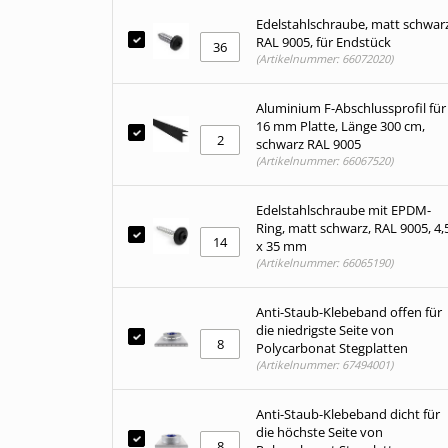
Edelstahlschraube, matt schwar
RAL 9005, für Endstück
(Artikelnummer: 66072020)
Aluminium F-Abschlussprofil für
16 mm Platte, Länge 300 cm,
schwarz RAL 9005
(Artikelnummer: 66067520)
Edelstahlschraube mit EPDM-
Ring, matt schwarz, RAL 9005, 4,
x 35 mm
(Artikelnummer: 66065190)
Anti-Staub-Klebeband offen für
die niedrigste Seite von
Polycarbonat Stegplatten
(Artikelnummer: 67494001)
Anti-Staub-Klebeband dicht für
die höchste Seite von