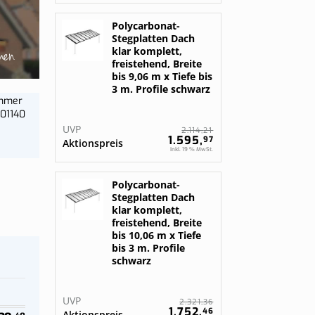
gurieren
gurieren
Bestelle jetzt
Polycarbonat-
Stegplatten Dach
men
klar komplett,
freistehend, Breite
bis 9,06 m x Tiefe bis
3 m. Profile schwarz
ummer
01140
UVP
21
2.114,
1.595,
97
Aktionspreis
Inkl. 19 % MwSt.
Polycarbonat-
Stegplatten Dach
klar komplett,
freistehend, Breite
bis 10,06 m x Tiefe
bis 3 m. Profile
schwarz
UVP
36
2.321,
1.752,
46
Aktionspreis