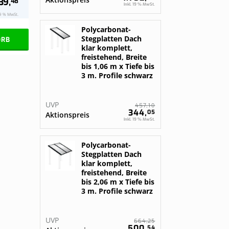
39,
48
Inkl. 19 % MwSt.
19 % MwSt.
Polycarbonat-
Stegplatten Dach
ORB
klar komplett,
freistehend, Breite
bis 1,06 m x Tiefe bis
3 m. Profile schwarz
UVP
10
457,
344,
05
Aktionspreis
Inkl. 19 % MwSt.
Polycarbonat-
Stegplatten Dach
klar komplett,
freistehend, Breite
bis 2,06 m x Tiefe bis
3 m. Profile schwarz
UVP
25
664,
500,
54