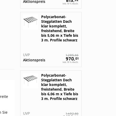
813,
52
Aktionspreis
Inkl. 19 % MwSt.
Polycarbonat-
Stegplatten Dach
klar komplett,
freistehend, Breite
bis 5,06 m x Tiefe bis
3 m. Profile schwarz
UVP
66
1.285,
970,
01
Aktionspreis
Inkl. 19 % MwSt.
Polycarbonat-
Stegplatten Dach
klar komplett,
freistehend, Breite
bis 6,06 m x Tiefe bis
reite
3 m. Profile schwarz
n Sie
UVP
80
1.492,