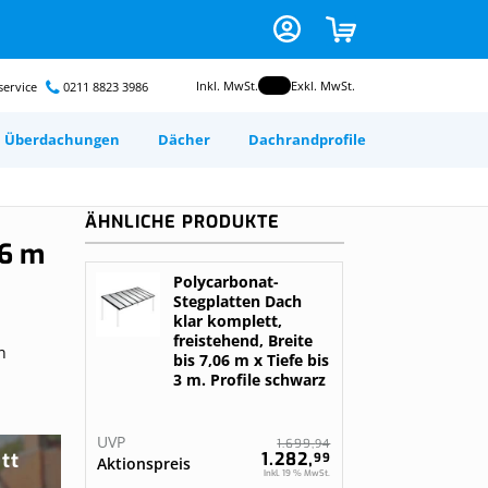
Zum
CART
Inhalt
springen
Inkl. MwSt.
Exkl. MwSt.
ervice
0211 8823 3986
Überdachungen
Dächer
Dachrandprofile
odruck auf
ond
image
ir ihr Dach
ium
nsch selbst
ÄHNLICHE PRODUKTE
06 m
en
 foto
Polycarbonat-
n
Stegplatten Dach
gurieren
klar komplett,
 dein
freistehend, Breite
n
r
ele mit
bis 7,06 m x Tiefe bis
 dein
e deine
3 m. Profile schwarz
rten
Gratis nach Maß
angefertigt
neel
chung
UVP
94
n
n
1.699,
Kunststofplatten
tt
1.282,
99
Aktionspreis
Inkl. 19 % MwSt.