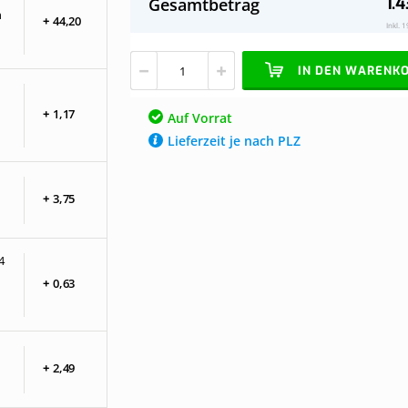
1.4
Gesamtbetrag
Stegplatten
Vorrat
n
+
44,
20
Dach
Inkl. 
klar
komplett,
IN DEN WARENK
freistehend,
Breite
bis
+
1,
17
Auf Vorrat
8,06
Lieferzeit je nach PLZ
m
x
Tiefe
bis
+
3,
75
3
m.
Profile
schwarz
4
+
0,
63
+
2,
49