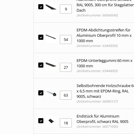
RAL 9005, 300 cm für Stegplatte
Dach
(Artikelnummer: 66064540)
EPDM-Abdichtungsstreifen für
Aluminium Oberprofil 10 mm x
1000 mm
(Artikelnummer: 63443005)
EPDM-Unterleggummi 60 mm x
1000 mm
(Artikelnummer: 63444005)
Selbstbohrende Holzschraube 6
x 6,5 mm mit EPDM-Ring, RAL
9005, schwarz
(Artikelnummer: 66065157)
Endstück für Aluminium
Oberprofil, schwarz RAL 9005
(Artikelnummer: 66071050)