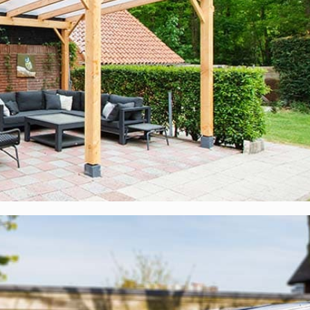
enten Platten wird es dann schnell ziemlich warm unter der Über
ich weniger warm. Ist es in Ihrem Haus dann nicht düster, wenn d
er befestigt wurde, in der sich ein großes Fenster befindet, etw
 sich gar keine Gedanken machen. Unsere opalweißen Platten la
rmutlich denken.
Polycarbonat-Stegplatten?
 zu einem sehr attraktiven Preis. Unsere Materialien wurden sorgfäl
pa. Des Weiteren erhalten Sie
10 Jahre Garantie
auf das komplet
l, die zu diesem Komplettdach gehören:
Entsprechen vollständig der Bauverordnung und verfügen über ein
len werden die Polycarbonatplatten auf der Unterkonstruktion
uns hergestellter EPDM-Streifen, der dank seiner Zusammensetzung
Unsere EPDM-Streifen halten viele Jahrzehnte lang;