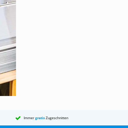
ung die
:
s guten
ngen
ben kann.
Immer
gratis
Zugeschnitten
achung,