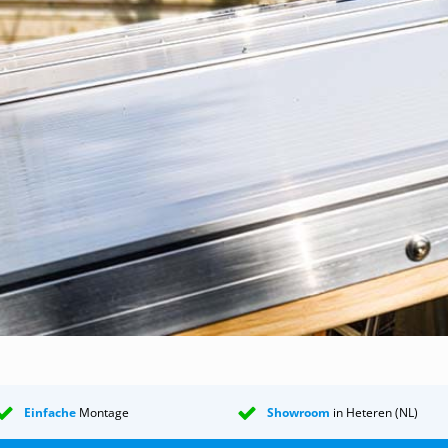
hergestellter EPDM-Unterleggummi, der dank seiner Zusammensetz
 Unsere EPDM-Unterleggummis halten viele Jahrzehnte lang;
 Holzschraube mit Neopren-Ring;
 aber auch, um die Stegplatten an ihrem Platz zu halten;
um Befestigen der Endstücke;
ile dienen als Abschluss des Dachs an der linken und rechten Seite
ir Ihnen das einzig wahre Anti-Staub-Band. Ein wichtiger Teil eine
tband sorgt dafür, dass eventuell vorhandene Feuchtigkeit
ycarbonatplatte entweichen und kein Stoff, Insekten o. Ä. eindri
Stegplatte:
ler, Anwendung an der hohen Seite der Stegplatte:
ls Abschluss an der Unterseite jeder Platte angebracht wird;
ister, Spezial-Dichtstoff, der den Polycarbonatplatten nichts anha
tdach sind endlos. Es kann als Dach oder Vordach für eine
Einfache
Montage
Showroom
in Heteren (NL)
t, einen Anbau, Wintergarten oder Schuppen, eine Fahrradüberd