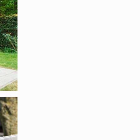
dachung.
ie
a das
ssen
tig
te Dach.
e CE-
 die