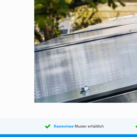
EPDM-Unterleggummi
: Speziell bei uns 
Polycarbonatplatten nicht angreifen kann.
Selbstbohrende Holzschrauben
: Verzinkte
Aluminium-Endstück
: Dient als Abschluss,
Edelstahlschrauben
: Edelstahlschrauben z
Aluminium F-Abschlussprofile
: Diese Prof
Anti-Staub-Band offen
: Natürlich liefern w
Polycarbonat-Stegplattendachs. Dieses Dich
(Kondenswasser) aus den Kanälen in der Pol
können. Anwendung an der tiefen Seite der 
Anti-Staub-Band dicht
: Vom selben Herstel
Aluminium-U-Profile
: Spezialprofil, das a
Silikonkit säurefrei
: Blauwschild Silikonkle
Anwendung
Die Anwendungsmöglichkeiten für dieses Komplet
Kostenlose
Muster erhältlich
Terrassenüberdachung oder Veranda, ein Carpor