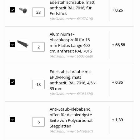
Edelstahlschraube, matt
anthrazit RAL 7016, für
+
0,
26
Endstück
(Artikelnummer: 66072010)
Aluminium F-
Abschlussprofil für 16
+
66,
58
mm Platte, Länge 400
cm, anthrazit RAL 7016
(Artikelnummer: 66067360)
Edelstahlschraube mit
EPDM-Ring, matt
+
0,
35
anthrazit, RAL 7016, 4,5 x
35 mm
(Artikelnummer: 66065170)
Anti-Staub-Klebeband
offen für die niedrigste
+
1,
39
Seite von Polycarbonat
Stegplatten
(Artikelnummer: 67494001)