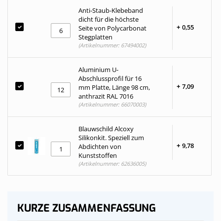
Anti-Staub-Klebeband
dicht für die höchste
+
0,
55
Seite von Polycarbonat
Stegplatten
(Artikelnummer: 67494002)
Aluminium U-
Abschlussprofil für 16
+
7,
09
mm Platte, Länge 98 cm,
anthrazit RAL 7016
(Artikelnummer: 66070003)
Blauwschild Alcoxy
Silikonkit. Speziell zum
+
9,
78
Abdichten von
Kunststoffen
(Artikelnummer: 62636005)
KURZE ZUSAMMENFASSUNG