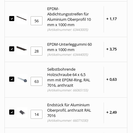
EPDM-
Abdichtungsstreifen für
+
1,
17
Aluminium Oberprofil 10
mm x 1000 mm
(Artikelnummer: 63443005)
EPDM-Unterleggummi 60
+
3,
75
mm x 1000 mm
(Artikelnummer: 63444005)
Selbstbohrende
Holzschraube 64 x 6,5
+
0,
63
mm mit EPDM-Ring, RAL
7016, anthrazit
(Artikelnummer: 66065155)
Endstück für Aluminium
Oberprofil, anthrazit RAL
+
2,
49
7016
(Artikelnummer: 66071030)