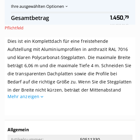
Ihre ausgewählten Optionen
Polycarbonat-
Auf
Gesamtbetrag
1.450,
79
Stegplatten
Vorrat
Dach
Inkl. 19 % MwSt.
Pflichtfeld
klar
komplett,
Dies ist ein Komplettdach für eine freistehende
freistehend,
Breite
Aufstellung mit Aluminiumprofilen in anthrazit RAL 7016
bis
und klaren Polycarbonat-Stegplatten. Die maximale Breite
6,06
m
beträgt 6,06 m und die maximale Tiefe 4 m. Schneiden Sie
x
die transparenten Dachplatten sowie die Profile bei
Tiefe
Bedarf auf die richtige Größe zu. Wenn Sie die Stegplatten
bis
4
in der Breite nicht kürzen, beträgt der Mittenabstand
m.
Mehr anzeigen
zwischen den Balken Ihrer Überdachung 1 m.
Profile
anthrazit
Dieses Dach wird komplett mit allem benötigten Zubehör
geliefert. Selbst wenn Sie zwei linke Hände haben, können
Sie dieses Dach kinderleicht zusammenbauen. Dieses
Weitere
Allgemein
Dach wird ohne Unterkonstruktion geliefert. Der
Informationen
50511330