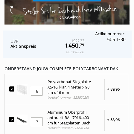
Stellen Sie Ihr Dach nach Ihren Wünschen
zusammen
Artikelnummer
50511330
UVP
22
1.922,
1.450,
79
Aktionspreis
Inkl. 19 % MwSt.
ONDERSTAAND JOUW COMPLETE POLYCARBONAAT DAK
Polycarbonat-Stegplatte
X5-16, klar, 4 Meter x 98
+
89,
96
cm x 16 mm
(Artikelnummer: 32302020)
Aluminium Oberprofil,
anthrazit RAL 7016, 400
+
58,
96
cm für Stegplatten Dach
(Artikelnummer: 66064080)