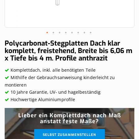
Skip
Polycarbonat-Stegplatten Dach klar
to
komplett, freistehend, Breite bis 6,06 m
the
x Tiefe bis 4 m. Profile anthrazit
beginning
of
the
Komplettdach, inkl. alle benötigten Teile
images
Mithilfe der Gebrauchsanweisung kinderleicht zu
gallery
montieren
10 Jahre Garantie, UV- und hagelbeständig
Hochwertige Aluminiumprofile
Lieber ein Komplettdach nach Maß
anstatt feste Maße?
SELBST ZUSAMMENSTELLEN