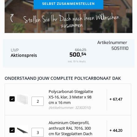
SELBST ZUSAMMENSTELLEN
Stellen Sie Ihr Dach nach Ihren Wünschen
zusammen
Artikelnummer
50511110
UVP
25
664,
500,
54
Aktionspreis
Inkl. 19 % MwSt.
ONDERSTAAND JOUW COMPLETE POLYCARBONAAT DAK
Polycarbonat-Stegplatte
X5-16, klar, 3 Meter x 98
+
67,
47
cm x 16 mm
(Artikelnummer: 32302010)
Aluminium Oberprofil,
anthrazit RAL 7016, 300
+
44,
20
cm für Stegplatten Dach