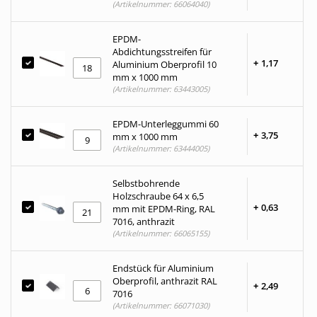
(Artikelnummer: 66064040)
EPDM-
Abdichtungsstreifen für
+
1,
17
Aluminium Oberprofil 10
mm x 1000 mm
(Artikelnummer: 63443005)
EPDM-Unterleggummi 60
+
3,
75
mm x 1000 mm
(Artikelnummer: 63444005)
Selbstbohrende
Holzschraube 64 x 6,5
+
0,
63
mm mit EPDM-Ring, RAL
7016, anthrazit
(Artikelnummer: 66065155)
Endstück für Aluminium
Oberprofil, anthrazit RAL
+
2,
49
7016
(Artikelnummer: 66071030)