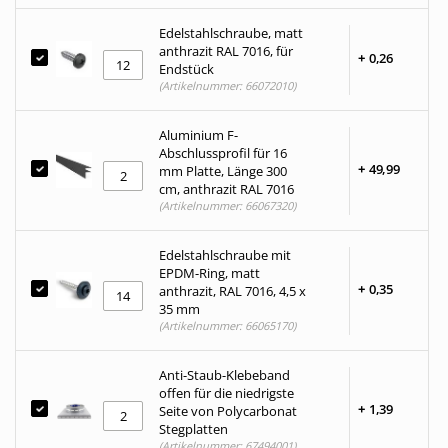
Edelstahlschraube, matt
anthrazit RAL 7016, für
+
0,
26
Endstück
(Artikelnummer: 66072010)
Aluminium F-
Abschlussprofil für 16
+
49,
99
mm Platte, Länge 300
cm, anthrazit RAL 7016
(Artikelnummer: 66067320)
Edelstahlschraube mit
EPDM-Ring, matt
+
0,
35
anthrazit, RAL 7016, 4,5 x
35 mm
(Artikelnummer: 66065170)
Anti-Staub-Klebeband
offen für die niedrigste
+
1,
39
Seite von Polycarbonat
Stegplatten
(Artikelnummer: 67494001)