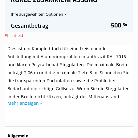
KURZE ZUSAMMENFASSUNG
Ihre ausgewählten Optionen
Polycarbonat-
Auf
Gesamtbetrag
500,
54
Stegplatten
Vorrat
Dach
Inkl. 19 % MwSt.
Pflichtfeld
klar
komplett,
Dies ist ein Komplettdach für eine freistehende
freistehend,
Breite
Aufstellung mit Aluminiumprofilen in anthrazit RAL 7016
bis
und klaren Polycarbonat-Stegplatten. Die maximale Breite
2,06
m
beträgt 2,06 m und die maximale Tiefe 3 m. Schneiden Sie
x
die transparenten Dachplatten sowie die Profile bei
Tiefe
Bedarf auf die richtige Größe zu. Wenn Sie die Stegplatten
bis
3
in der Breite nicht kürzen, beträgt der Mittenabstand
m.
Mehr anzeigen
zwischen den Balken Ihrer Überdachung 1 m.
Profile
anthrazit
Dieses Dach wird komplett mit allem benötigten Zubehör
geliefert. Selbst wenn Sie zwei linke Hände haben, können
Sie dieses Dach kinderleicht zusammenbauen. Dieses
Weitere
Allgemein