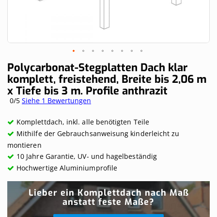
Skip
Polycarbonat-Stegplatten Dach klar
to
komplett, freistehend, Breite bis 2,06 m
the
x Tiefe bis 3 m. Profile anthrazit
beginning
of
0/5
Siehe 1 Bewertungen
the
images
Komplettdach, inkl. alle benötigten Teile
gallery
Mithilfe der Gebrauchsanweisung kinderleicht zu
montieren
10 Jahre Garantie, UV- und hagelbeständig
Hochwertige Aluminiumprofile
Lieber ein Komplettdach nach Maß
anstatt feste Maße?