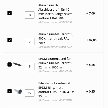
Aluminium U-
Abschlussprofil für 16
+
7,
09
mm Platte, Länge 98 cm,
anthrazit RAL 7016
(Artikelnummer: 66070003)
Aluminium-Mauerprofil,
400 cm, anthrazit RAL
+
87,
06
7016
(Artikelnummer: 66066120)
EPDM-Gummiband für
Aluminium-Mauerprofil
+
5,
25
52 mm x 1000 mm
(Artikelnummer: 63444010)
Edelstahlschraube mit
EPDM-Ring, matt
+
0,
35
anthrazit, RAL 7016, 4,5 x
35 mm
(Artikelnummer: 66065170)