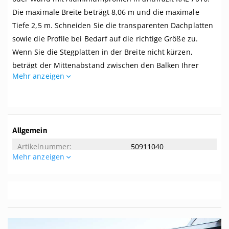
Breite
Die maximale Breite beträgt 8,06 m und die maximale
bis
8,06
Tiefe 2,5 m. Schneiden Sie die transparenten Dachplatten
m
sowie die Profile bei Bedarf auf die richtige Größe zu.
x
Wenn Sie die Stegplatten in der Breite nicht kürzen,
Tiefe
bis
beträgt der Mittenabstand zwischen den Balken Ihrer
2,5
Mehr anzeigen
Überdachung 1 m.
m.
Profile
Dieses Dach wird komplett mit allem benötigten Zubehör
anthrazit
geliefert. Selbst wenn Sie zwei linke Hände haben, können
Sie dieses Dach kinderleicht zusammenbauen. Dieses
Weitere
Allgemein
Dach wird ohne Unterkonstruktion geliefert. Der
Informationen
50911040
empfohlene Dachversatz beträgt 8 Grad. Tipp! Die Breite
Mehr anzeigen
der mitgelieferten Aluminium-Oberprofile beträgt 65 mm.
Allgemeine Eigenschaften
Wenn Ihre Balken eine Breite von mindestens 65 mm
aufweisen, können Sie sie von unten nicht sehen.
8.06
2.5
Ist das genau das, was Sie suchen? Hier können Sie ein
Komplettdach nach Maß
zusammenstellen.