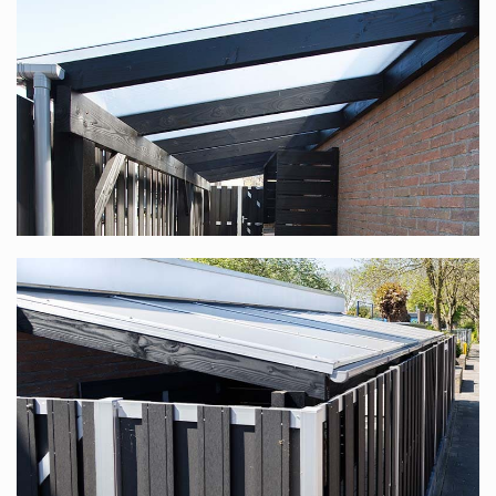
Sie suchen nach einem Komplettdach mit einer
Unterkonstruktion aus Douglasienholz, speziell für Sie
nach Maß produziert? Diese finden Sie unter
Douglasienholz Terrassenüberdachung nach Maß
.
Polycarbonat-Komplettdach in vielen
verschiedenen Maßen
Dieses Komplettdach bieten wir in vielen verschiedenen
Maßen an. Die Standardbreite reicht von 1,06 m bis
12,06 m (dank unseres modularen Systems ist die Breite
stufenlos), die Tiefe ist in 6 Größen verfügbar, 2,5 m, 3 m,
3,5 m, 4 m, 4,5 m und 5 m. In jedem Fall haben Sie die
Wahl zwischen transparenten oder opalweißen Platten.
Bedenken Sie, dass Sie, wenn Sie mit mehreren Personen
an einem Tisch sitzen möchten, eine Tiefe von mindestens
3,5 m wählen sollten.