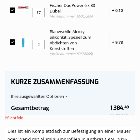
Fischer DuoPower 6 x 30
+
0,
10
Dübel
(Artikelnummer: 66065305)
Blauwschild Alcoxy
Silikonkit. Speziell zum
+
9,
78
Abdichten von
Kunststoffen
(Artikelnummer: 62636005)
KURZE ZUSAMMENFASSUNG
Ihre ausgewählten Optionen
Polycarbonat-
Auf
Gesamtbetrag
1.384,
49
Stegplatten
Vorrat
Dach
Inkl. 19 % MwSt.
Pflichtfeld
klar
komplett,
Dies ist ein Komplettdach zur Befestigung an einer Mauer
an
Mauer,
oder Wand mit Aluminiumprofilen in anthrazit RAL 7016.