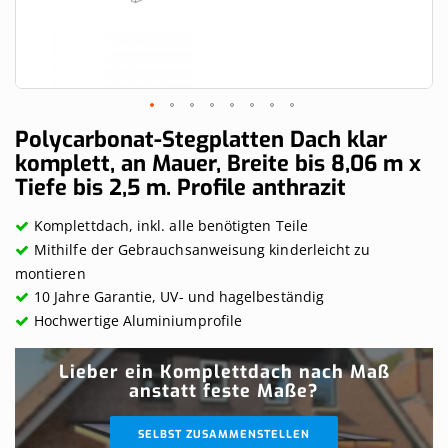
Skip
Polycarbonat-Stegplatten Dach klar
to
komplett, an Mauer, Breite bis 8,06 m x
the
Tiefe bis 2,5 m. Profile anthrazit
beginning
of
the
Komplettdach, inkl. alle benötigten Teile
images
Mithilfe der Gebrauchsanweisung kinderleicht zu
gallery
montieren
10 Jahre Garantie, UV- und hagelbeständig
Hochwertige Aluminiumprofile
Lieber ein Komplettdach nach Maß
anstatt feste Maße?
SELBST ZUSAMMENSTELLEN