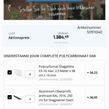
Stellen Sie Ihr Dach nach Ihren Wünschen
zusammen
Artikelnummer
50911040
UVP
61
1.835,
1.384,
49
Aktionspreis
Inkl. 19 % MwSt.
ONDERSTAAND JOUW COMPLETE POLYCARBONAAT DAK
Polycarbonat-Stegplatte
X5-16, klar, 2,5 Meter x 98
+
56,
23
cm x 16 mm
(Artikelnummer: 32302005)
Aluminium Oberprofil,
anthrazit RAL 7016, 250
+
36,
85
cm für Stegplatten Dach
(Artikelnummer: 66064020)