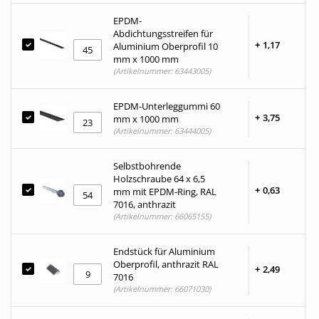
EPDM-
Abdichtungsstreifen für
+
1,
17
Aluminium Oberprofil 10
mm x 1000 mm
(Artikelnummer: 63443005)
EPDM-Unterleggummi 60
+
3,
75
mm x 1000 mm
(Artikelnummer: 63444005)
Selbstbohrende
Holzschraube 64 x 6,5
+
0,
63
mm mit EPDM-Ring, RAL
7016, anthrazit
(Artikelnummer: 66065155)
Endstück für Aluminium
Oberprofil, anthrazit RAL
+
2,
49
7016
(Artikelnummer: 66071030)