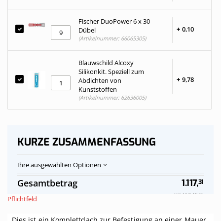
Fischer DuoPower 6 x 30
+
0,
10
Dübel
(Artikelnummer: 66065305)
Blauwschild Alcoxy
Silikonkit. Speziell zum
+
9,
78
Abdichten von
Kunststoffen
(Artikelnummer: 62636005)
KURZE ZUSAMMENFASSUNG
Ihre ausgewählten Optionen
Polycarbonat-
Auf
Gesamtbetrag
1.117,
31
Stegplatten
Vorrat
Dach
Inkl. 19 % MwSt.
Pflichtfeld
klar
komplett,
Dies ist ein Komplettdach zur Befestigung an einer Mauer