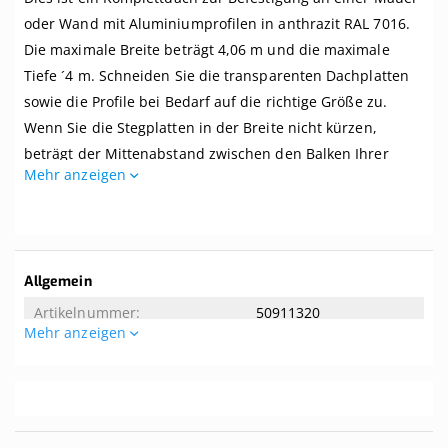
an
Mauer,
oder Wand mit Aluminiumprofilen in anthrazit RAL 7016.
Breite
Die maximale Breite beträgt 4,06 m und die maximale
bis
4,06
Tiefe ´4 m. Schneiden Sie die transparenten Dachplatten
m
sowie die Profile bei Bedarf auf die richtige Größe zu.
x
Wenn Sie die Stegplatten in der Breite nicht kürzen,
Tiefe
bis
beträgt der Mittenabstand zwischen den Balken Ihrer
4
Mehr anzeigen
Überdachung 1 m.
m.
Profile
Dieses Dach wird komplett mit allem benötigten Zubehör
anthrazit
geliefert. Selbst wenn Sie zwei linke Hände haben, können
Sie dieses Dach kinderleicht zusammenbauen. Dieses
Weitere
Allgemein
Dach wird ohne Unterkonstruktion geliefert. Der
Informationen
50911320
empfohlene Dachversatz beträgt 8 Grad. Tipp! Die Breite
Mehr anzeigen
der mitgelieferten Aluminium-Oberprofile beträgt 65 mm.
Allgemeine Eigenschaften
Wenn Ihre Balken eine Breite von mindestens 65 mm
aufweisen, können Sie sie von unten nicht sehen.
4.06
4
Ist das genau das, was Sie suchen? Hier können Sie ein