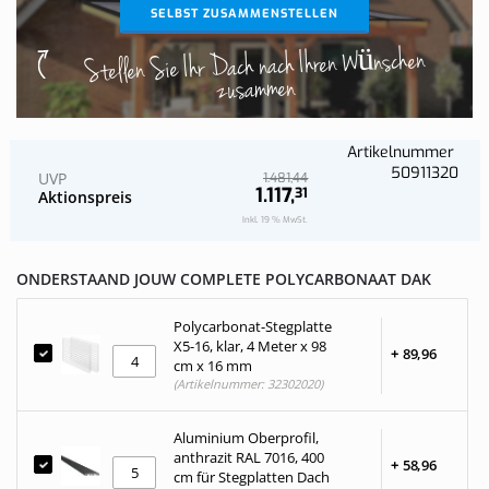
SELBST ZUSAMMENSTELLEN
Stellen Sie Ihr Dach nach Ihren Wünschen
zusammen
Artikelnummer
50911320
UVP
44
1.481,
1.117,
31
Aktionspreis
Inkl. 19 % MwSt.
ONDERSTAAND JOUW COMPLETE POLYCARBONAAT DAK
Polycarbonat-Stegplatte
X5-16, klar, 4 Meter x 98
+
89,
96
cm x 16 mm
(Artikelnummer: 32302020)
Aluminium Oberprofil,
anthrazit RAL 7016, 400
+
58,
96
cm für Stegplatten Dach