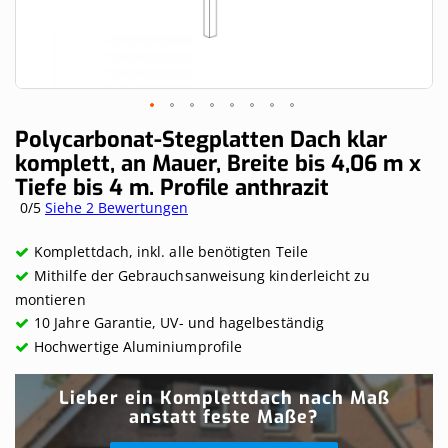
Skip
Polycarbonat-Stegplatten Dach klar
to
komplett, an Mauer, Breite bis 4,06 m x
the
Tiefe bis 4 m. Profile anthrazit
beginning
of
0/5
Siehe 2 Bewertungen
the
images
Komplettdach, inkl. alle benötigten Teile
gallery
Mithilfe der Gebrauchsanweisung kinderleicht zu
montieren
10 Jahre Garantie, UV- und hagelbeständig
Hochwertige Aluminiumprofile
Lieber ein Komplettdach nach Maß
anstatt feste Maße?