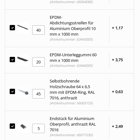
(Artikelnummer: 66064080)
EPDM-
Abdichtungsstreifen für
+
1,
17
Aluminium Oberprofil 10
mm x 1000 mm
(Artikelnummer: 63443005)
EPDM-Unterleggummi 60
+
3,
75
mm x 1000 mm
(Artikelnummer: 63444005)
Selbstbohrende
Holzschraube 64 x 6,5
+
0,
63
mm mit EPDM-Ring, RAL
7016, anthrazit
(Artikelnummer: 66065155)
Endstück für Aluminium
Oberprofil, anthrazit RAL
+
2,
49
7016
(Artikelnummer: 66071030)