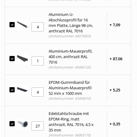
Aluminium U-
Abschlussprofil für 16
+
7,
09
mm Platte, Länge 98 cm,
anthrazit RAL 7016
(Artikelnummer: 66070003)
Aluminium-Mauerprofil,
400 cm, anthrazit RAL
+
87,
06
7016
(Artikelnummer: 66066120)
EPDM-Gummiband für
Aluminium-Mauerprofil
+
5,
25
52 mm x 1000 mm
(Artikelnummer: 63444010)
Edelstahlschraube mit
EPDM-Ring, matt
+
0,
35
anthrazit, RAL 7016, 4,5 x
35 mm
(Artikelnummer: 66065170)