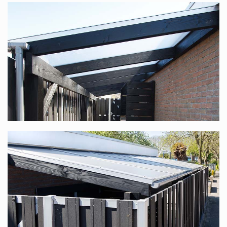
Komplettdach nach Maß
zusammenstellen.
Sie suchen nach einem Komplettdach mit einer
Unterkonstruktion aus Douglasienholz, speziell für Sie
nach Maß produziert? Diese finden Sie unter
Douglasienholz Terrassenüberdachung nach Maß
.
Polycarbonat-Komplettdach in vielen
verschiedenen Maßen
Dieses Komplettdach bieten wir in vielen verschiedenen
Maßen an. Die Standardbreite reicht von 1,06 m bis
12,06 m (dank unseres modularen Systems ist die Breite
stufenlos), die Tiefe ist in 6 Größen verfügbar, 2,5 m, 3 m,
3,5 m, 4 m, 4,5 m und 5 m. In jedem Fall haben Sie die
Wahl zwischen transparenten oder opalweißen Platten.
Bedenken Sie, dass Sie, wenn Sie mit mehreren Personen
an einem Tisch sitzen möchten, eine Tiefe von mindestens
3,5 m wählen sollten.