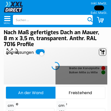
Inkl. MwSt.
Exkl. MwSt.
Navigation
CAR
Suchen
umschalten
Nach Maß gefertigtes Dach an Mauer,
Skip
Skip
to
to
8 m x 3,5 m, transparent. Anthr. RAL
the
the
7016 Profile
end
beginning
of
of
the
the
images
images
gallery
gallery