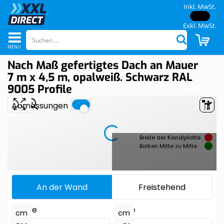
Inkl. MwSt.
Exkl. MwSt.
Navigation
CAR
Suchen
umschalten
Nach Maß gefertigtes Dach an Mauer
Skip
Skip
to
to
7 m x 4,5 m, opalweiß. Schwarz RAL
the
the
9005 Profile
end
beginning
of
of
the
the
images
images
gallery
gallery