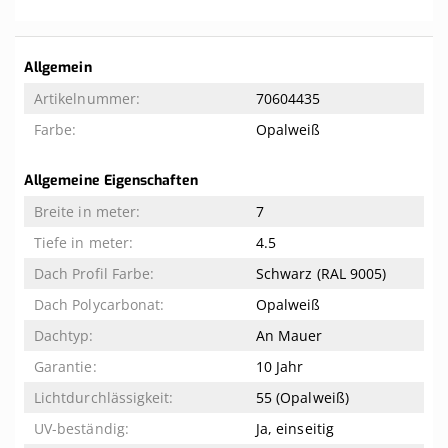
Weitere
Allgemein
Informationen
70604435
Opalweiß
Allgemeine Eigenschaften
7
4.5
Schwarz (RAL 9005)
Opalweiß
An Mauer
10 Jahr
55 (Opalweiß)
Ja, einseitig