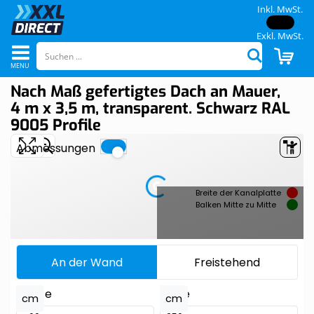
Inkl. MwSt.
Exkl. MwSt.
Navigation
CAR
Suchen
umschalten
Nach Maß gefertigtes Dach an Mauer,
Skip
Skip
to
to
4 m x 3,5 m, transparent. Schwarz RAL
the
the
9005 Profile
end
beginning
of
of
the
the
images
images
gallery
gallery