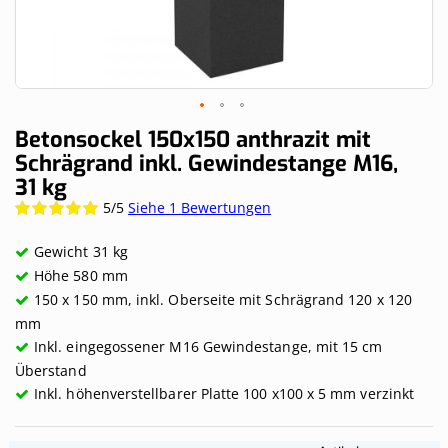
Skip
Betonsockel 150x150 anthrazit mit
to
Schrägrand inkl. Gewindestange M16,
the
31 kg
beginning
of
5/5
Siehe 1 Bewertungen
Wertung:
the
100%
images
Gewicht 31 kg
gallery
Höhe 580 mm
150 x 150 mm, inkl. Oberseite mit Schrägrand 120 x 120
mm
Inkl. eingegossener M16 Gewindestange, mit 15 cm
Überstand
Inkl. höhenverstellbarer Platte 100 x100 x 5 mm verzinkt