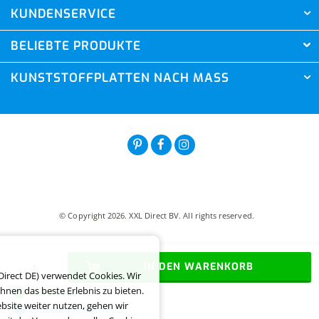
KUNDENSERVICE
BELIEBTE PRODUKTE
KUNSTSTOFFPLATTEN NACH MASS
© Copyright 2026. XXL Direct BV. All rights reserved.
IN DEN WARENKORB
Direct DE) verwendet Cookies. Wir
hnen das beste Erlebnis zu bieten.
Auf Vorrat
site weiter nutzen, gehen wir
Lieferzeit je nach PLZ