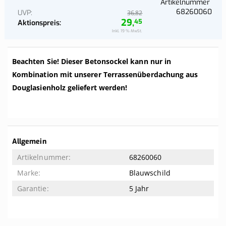
Artikelnummer
68260060
UVP
82
36,
29,
45
Aktionspreis
Inkl. 19 % MwSt.
Beachten Sie! Dieser Betonsockel kann nur in
Kombination mit unserer Terrassenüberdachung aus
Douglasienholz geliefert werden!
Weitere
Allgemein
Informationen
68260060
Blauwschild
5 Jahr